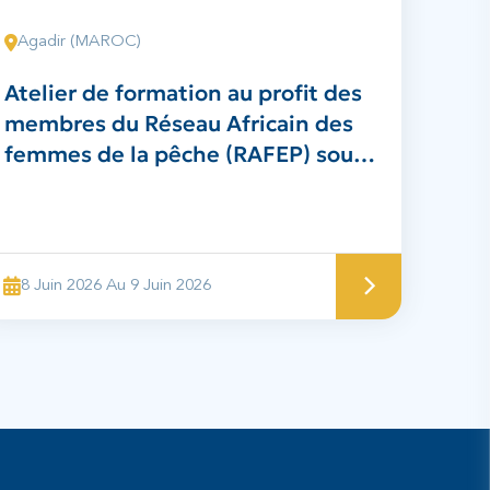
Agadir (MAROC)
Atelier de formation au profit des
membres du Réseau Africain des
femmes de la pêche (RAFEP) sous
le thème : « Projet de préparation
du surimi traditionnel au bénéfice
des membres du RAFEP »
8 Juin 2026 Au 9 Juin 2026