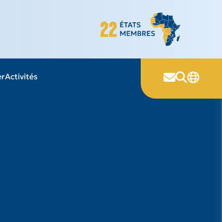
er
Activités