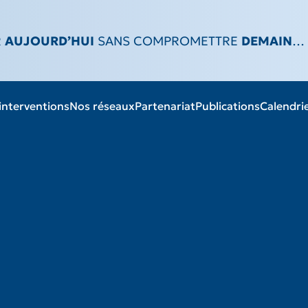
R
AUJOURD’HUI
SANS COMPROMETTRE
DEMAIN
…
s instituts de recherche halieutique et des sciences de la mer (rafismer)
interventions
Nos réseaux
Partenariat
Publications
Calendri