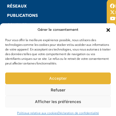
RÉSEAUX
PUBLICATIONS
CONTACT
Gérer le consentement
LIENS UTILES
Pour vous offrir la meilleure expérience possible, nous utilisons des
SUIVEZ-NOUS
technologies comme les cookies pour stocker et/ou accéder aux informations
de votre appareil. En acceptant ces technologies, vous nous autorisez à traiter
Facebook
des données telles que votre comportement de navigation ou vos
X
identifiants uniques sur ce site. Le refus ou le retrait de votre consentement
peut affecter certaines fonctionnalités.
Youtube
Accepter
Refuser
Politique de confidentialité
Conditions d’utilisation
Afficher les préférences
Paramètres des cookies
© 2025 COMHAFAT. Tous droits réservés. Réalisé par
MTDS
Politique relative aux cookies
Déclaration de confidentialité