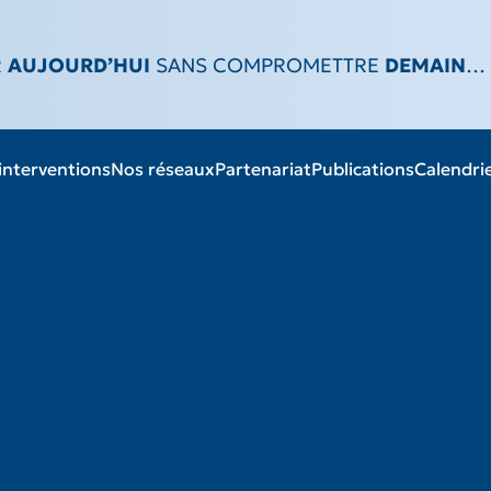
R
AUJOURD’HUI
SANS COMPROMETTRE
DEMAIN
…
interventions
Nos réseaux
Partenariat
Publications
Calendri