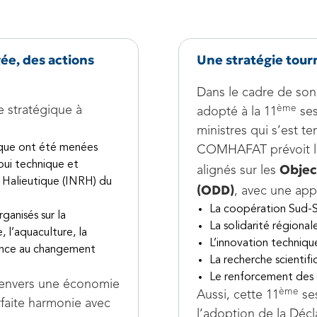
gée, des actions
Une stratégie tourn
Dans le cadre de so
ème
 stratégique à
adopté à la 11
ses
ministres qui s’est ten
que ont été menées
COMHAFAT prévoit la
ppui technique et
Objec
alignés sur les
e Halieutique (INRH) du
(ODD)
, avec une app
La coopération Sud-S
ganisés sur la
La solidarité régional
 l’aquaculture, la
L’innovation technique
lience au changement
La recherche scientifi
Le renforcement des 
 envers une économie
ème
Aussi, cette 11
ses
arfaite harmonie avec
l’adoption de la
Décl