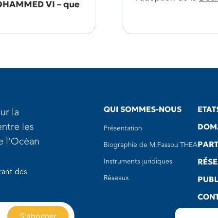
MOHAMMED VI – que
QUI SOMMES-NOUS
ETAT
ur la
DOMA
ntre les
Présentation
de l’Océan
PART
Biographie de M.Fassou THEA
RÉS
Instruments juridiques
rant des
PUBL
Réseaux
CON
LIEN