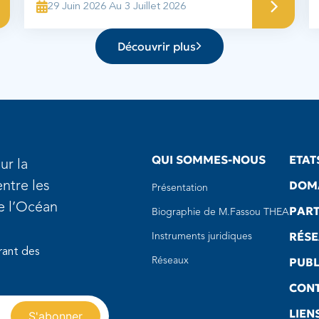
29 Juin 2026 Au 3 Juillet 2026
Découvrir plus
QUI SOMMES-NOUS
ETAT
ur la
DOMA
ntre les
Présentation
de l’Océan
PART
Biographie de M.Fassou THEA
RÉS
Instruments juridiques
rant des
PUBL
Réseaux
CON
LIEN