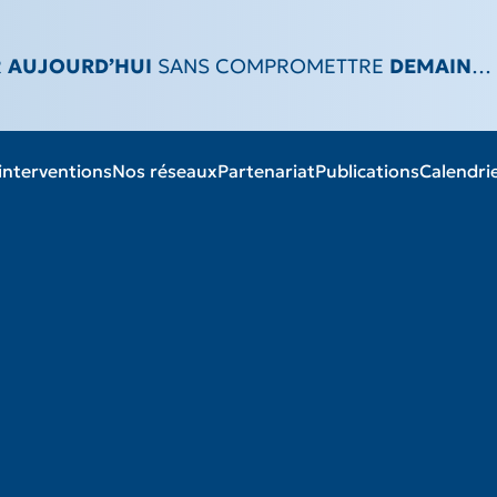
R
AUJOURD’HUI
SANS COMPROMETTRE
DEMAIN
…
interventions
Nos réseaux
Partenariat
Publications
Calendri