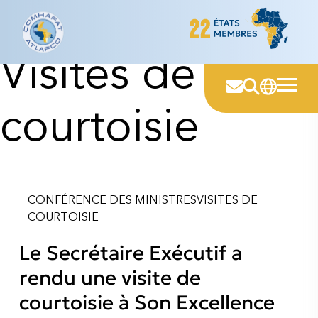
Catégorie :
Skip
to
content
Visites de
courtoisie
CONFÉRENCE DES MINISTRES
VISITES DE
COURTOISIE
Le Secrétaire Exécutif a
rendu une visite de
courtoisie à Son Excellence