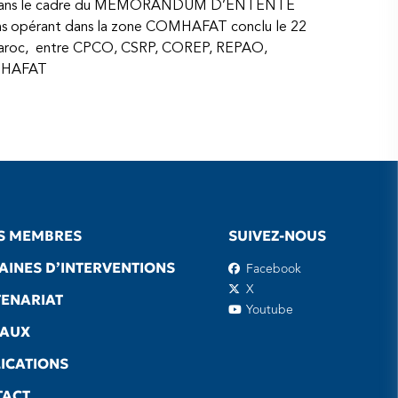
rit dans le cadre du MEMORANDUM D’ENTENTE
ons opérant dans la zone COMHAFAT conclu le 22
 Maroc, entre CPCO, CSRP, COREP, REPAO,
MHAFAT
S MEMBRES
SUIVEZ-NOUS
INES D’INTERVENTIONS
Facebook
X
ENARIAT
Youtube
EAUX
ICATIONS
TACT