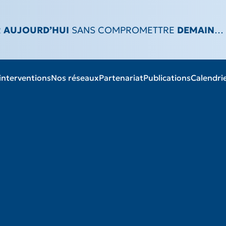
R
AUJOURD’HUI
SANS COMPROMETTRE
DEMAIN
…
interventions
Nos réseaux
Partenariat
Publications
Calendri