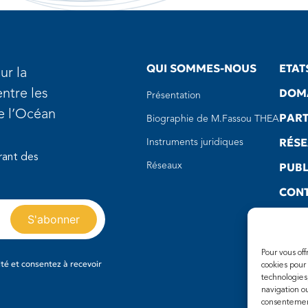
QUI SOMMES-NOUS
ETAT
ur la
DOMA
ntre les
Présentation
de l’Océan
PART
Biographie de M.Fassou THEA
RÉS
Instruments juridiques
rant des
PUBL
Réseaux
CON
LIEN
Pour vous of
té et consentez à recevoir
cookies pour
technologies
navigation ou
consentement