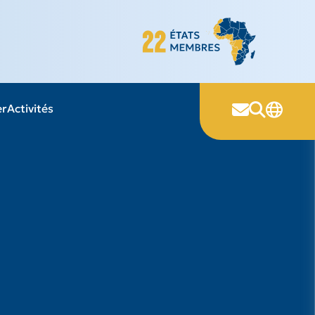
er
Activités