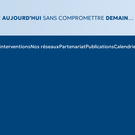
R
AUJOURD’HUI
SANS COMPROMETTRE
DEMAIN
…
ur la pêche et l’aquaculture en afrique
interventions
Nos réseaux
Partenariat
Publications
Calendri