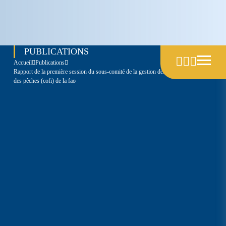
Skip
to
content
PUBLICATIONS
accueil
publications
rapport de la première session du sous-comité de la gestion des pêches du comité
des pêches (cofi) de la fao