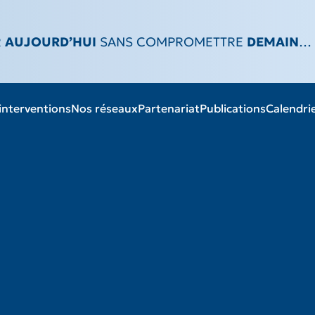
R
AUJOURD’HUI
SANS COMPROMETTRE
DEMAIN
…
 l’horizon 2050 (stratégie aim 2050®)
interventions
Nos réseaux
Partenariat
Publications
Calendri