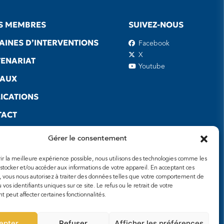
S MEMBRES
SUIVEZ-NOUS
INES D’INTERVENTIONS
Facebook
X
ENARIAT
Youtube
EAUX
ICATIONS
TACT
S UTILES
Gérer le consentement
frir la meilleure expérience possible, nous utilisons des technologies comme les
 stocker et/ou accéder aux informations de votre appareil. En acceptant ces
, vous nous autorisez à traiter des données telles que votre comportement de
 vos identifiants uniques sur ce site. Le refus ou le retrait de votre
 peut affecter certaines fonctionnalités.
epter
Refuser
Afficher les préférences