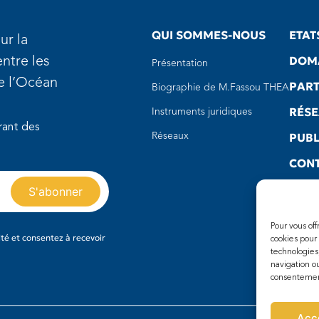
QUI SOMMES-NOUS
ETAT
ur la
DOMA
ntre les
Présentation
de l’Océan
PART
Biographie de M.Fassou THEA
RÉS
Instruments juridiques
rant des
PUBL
Réseaux
CON
LIEN
Pour vous of
té et consentez à recevoir
cookies pour
technologies
navigation ou
consentement
Acc