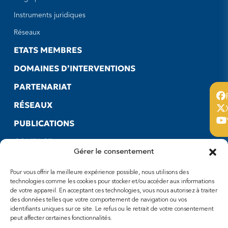
Instruments juridiques
Réseaux
ETATS MEMBRES
DOMAINES D’INTERVENTIONS
PARTENARIAT
RÉSEAUX
PUBLICATIONS
CONTACT
Gérer le consentement
LIENS UTILES
Pour vous offrir la meilleure expérience possible, nous utilisons des
SUIVEZ-NOUS
technologies comme les cookies pour stocker et/ou accéder aux informations
de votre appareil. En acceptant ces technologies, vous nous autorisez à traiter
Facebook
des données telles que votre comportement de navigation ou vos
X
identifiants uniques sur ce site. Le refus ou le retrait de votre consentement
peut affecter certaines fonctionnalités.
Youtube