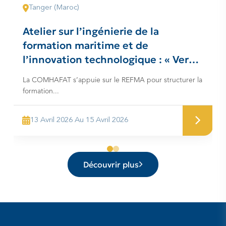
Tanger (Maroc)
Atelier sur l’ingénierie de la
formation maritime et de
l’innovation technologique : « Vers
une harmonisation des programmes
La COMHAFAT s’appuie sur le REFMA pour structurer la
et alignement sur les standards
formation...
internationaux dans la région de la
COMHAFAT »
13 Avril 2026 Au 15 Avril 2026
Découvrir plus