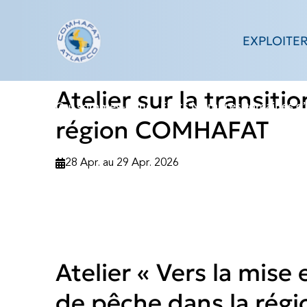
Type d'événem
Skip
to
EXPLOITE
content
Atelier sur la transit
Etats Membres
Domaines d’
Qui sommes-nous
région COMHAFAT
28 Apr. au 29 Apr. 2026
Atelier « Vers la mis
de pêche dans la rég