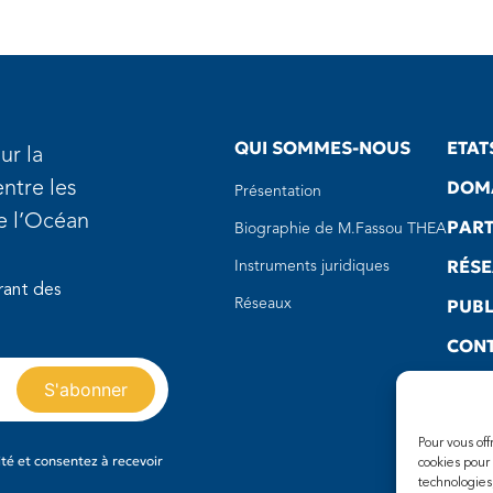
QUI SOMMES-NOUS
ETAT
ur la
DOMA
ntre les
Présentation
de l’Océan
PART
Biographie de M.Fassou THEA
RÉS
Instruments juridiques
rant des
PUBL
Réseaux
CON
LIEN
Pour vous of
té et consentez à recevoir
cookies pour
technologies