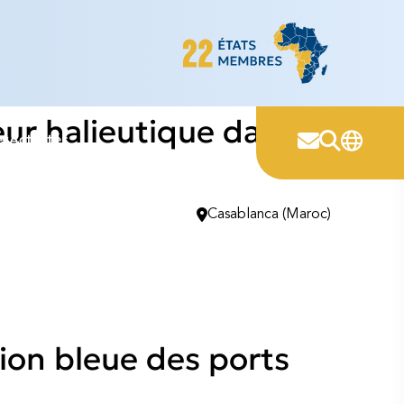
eur halieutique dans la
er
Activités
Casablanca (Maroc)
tion bleue des ports