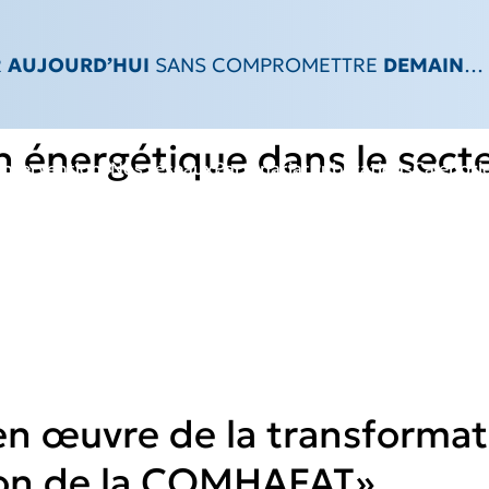
ent :
Atelier
R
AUJOURD’HUI
SANS COMPROMETTRE
DEMAIN
…
ion énergétique dans le sect
interventions
Nos réseaux
Partenariat
Publications
Calendri
e en œuvre de la transforma
ion de la COMHAFAT»