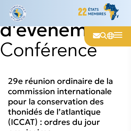
Type
Skip
to
content
d'événement :
Conférence
29e réunion ordinaire de la
commission internationale
pour la conservation des
thonidés de l’atlantique
(ICCAT) : ordres du jour