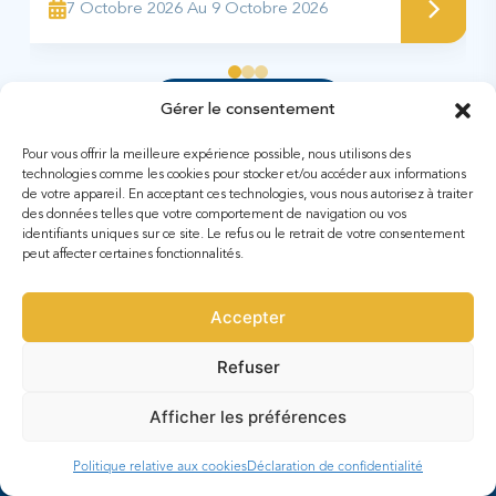
7 Octobre 2026 Au 9 Octobre 2026
Découvrir plus
Gérer le consentement
Pour vous offrir la meilleure expérience possible, nous utilisons des
technologies comme les cookies pour stocker et/ou accéder aux informations
de votre appareil. En acceptant ces technologies, vous nous autorisez à traiter
des données telles que votre comportement de navigation ou vos
identifiants uniques sur ce site. Le refus ou le retrait de votre consentement
peut affecter certaines fonctionnalités.
Conférence Ministérielle sur la
Accepter
Coopération Halieutique entre les Etats
Refuser
Africains Riverains de l’Océan Atlantique
Afficher les préférences
Inscrivez-vous à notre newsletter pour rester au courant
des fonctionnalités et des versions.
Politique relative aux cookies
Déclaration de confidentialité